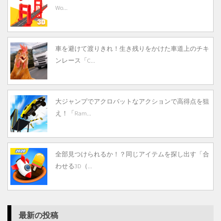
Wo...
車を避けて渡りきれ！生き残りをかけた車道上のチキ
ンレース「C...
大ジャンプでアクロバットなアクションで高得点を狙
え！「Ram...
全部見つけられるか！？同じアイテムを探し出す「合
わせる3D（...
最新の投稿