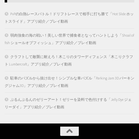
PvPの白熱レースバトル！ドリフトレースで相手に打ち勝て「Hot Slide ホッ
トスライド」アプリ紹介／プレイ動画
弱肉強食の海の戦い！美しい世界で捕食者となってハントしよう「Shoal of
fish ショールオブフィッシュ」アプリ紹介／プレイ動画
クラフトして敵襲に耐えろ！木こりのタワーディフェンス「木こりクラフ
ト Lumbercraft」アプリ紹介／プレイ動画
駐車のパズルから抜け出せ！シンプルな車パズル「Parking Jam 3D パーキン
グジャム3D」アプリ紹介／プレイ動画
ぷるんぷるんのゼリーアート！ゼリーを染料で色付けする「Jelly Dye ジェ
リーダイ」アプリ紹介／プレイ動画