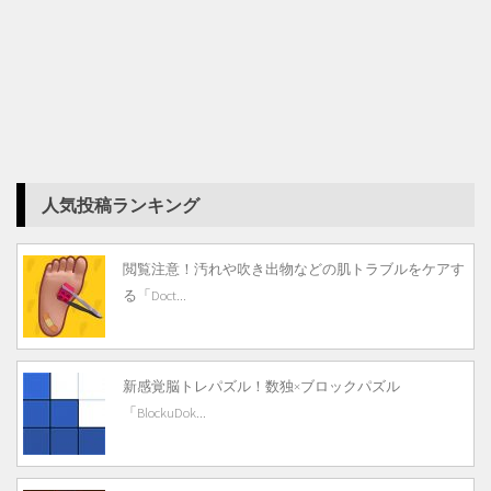
人気投稿ランキング
閲覧注意！汚れや吹き出物などの肌トラブルをケアす
る「Doct...
新感覚脳トレパズル！数独×ブロックパズル
「BlockuDok...