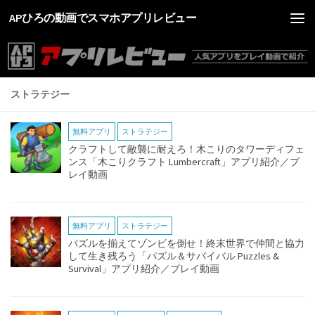
APひろの動画でスマホアプリレビュー
ストラテジー
無料アプリ
ストラテジー
クラフトして敵襲に耐えろ！木こりのタワーディフェ
ンス「木こりクラフト Lumbercraft」アプリ紹介／プ
レイ動画
無料アプリ
ストラテジー
パズルを揃えてゾンビを倒せ！終末世界で仲間と協力
して生き残ろう「パズル＆サバイバル Puzzles &
Survival」アプリ紹介／プレイ動画