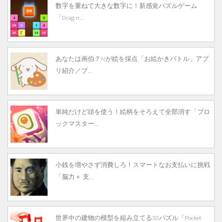
数字を重ねて大きな数字に！新感覚パズルゲーム
「Drag n...
あなたは画伯？AIが絵を採点「お絵かきバトル」アプ
リ紹介／プ...
単純だけど頭を使う！絵柄をそろえて全部消す「ブロ
ックマスター...
小銭を増やさず消費しろ！スマートなお支払いに挑戦
「脳力＋ 支...
世界中の建物の模型を組み立てる3Dパズル「Pocket