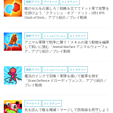
無料アプリ
アーケード
ストラテジー
敵のセルを占拠しろ！戦略を立ててドット軍で攻撃を
仕掛けよう「クラッシュ・オブ・ドット – 1対1 RTS
Clash of Dots」アプリ紹介／プレイ動画
無料アプリ
シミュレーション
ストラテジー
アニマル軍隊で戦争に勝て！スキルの違う動物を編隊
して戦いに挑む「Animal Warfare アニマルウォーフェ
ア」アプリ紹介／プレイ動画
無料アプリ
シミュレーション
ストラテジー
魔法のインクで召喚！軍隊を描いて敵軍を倒す
「Draw Defence ドローディフェンス」アプリ紹介／
プレイ動画
アーケード
ストラテジー
先を読んで敵を殲滅！マージして防衛線を死守しよう