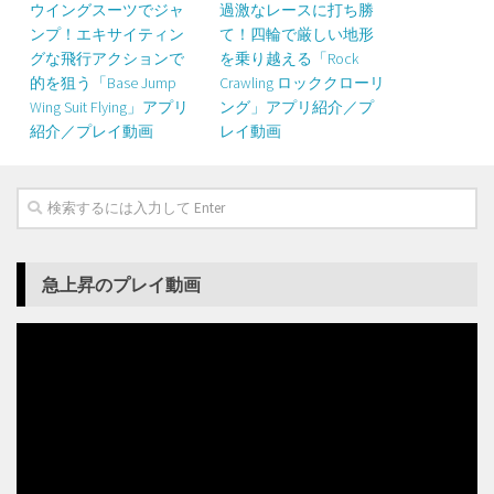
ウイングスーツでジャ
過激なレースに打ち勝
ンプ！エキサイティン
て！四輪で厳しい地形
グな飛行アクションで
を乗り越える「Rock
的を狙う「Base Jump
Crawling ロッククローリ
Wing Suit Flying」アプリ
ング」アプリ紹介／プ
紹介／プレイ動画
レイ動画
急上昇のプレイ動画