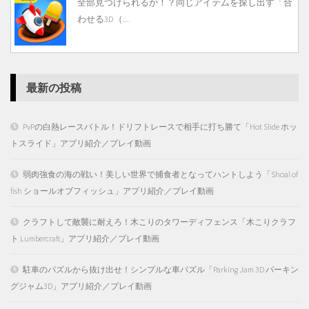
全部見つけられるか！？同じアイテムを探し出す「合
わせる3D（...
最新の投稿
PvPの白熱レースバトル！ドリフトレースで相手に打ち勝て「Hot Slide ホッ
トスライド」アプリ紹介／プレイ動画
弱肉強食の海の戦い！美しい世界で捕食者となってハントしよう「Shoal of
fish ショールオブフィッシュ」アプリ紹介／プレイ動画
クラフトして敵襲に耐えろ！木こりのタワーディフェンス「木こりクラフ
ト Lumbercraft」アプリ紹介／プレイ動画
駐車のパズルから抜け出せ！シンプルな車パズル「Parking Jam 3D パーキン
グジャム3D」アプリ紹介／プレイ動画