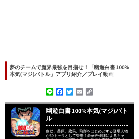
夢のチームで魔界最強を目指せ！「幽遊白書 100%
本気(マジ)バトル」アプリ紹介／プレイ動画
Line
Facebook
Twitter
Email
Copy
Link
幽遊白書 100%本気(マジ)バト
ル
幽助、桑原、蔵馬、飛影をはじめとする登場人物
がSDキャラとして登場！豪華声優陣によるキャ