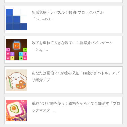
新感覚脳トレパズル！数独×ブロックパズル
「BlockuDok...
数字を重ねて大きな数字に！新感覚パズルゲーム
「Drag n...
あなたは画伯？AIが絵を採点「お絵かきバトル」アプ
リ紹介／プ...
単純だけど頭を使う！絵柄をそろえて全部消す「ブロ
ックマスター...