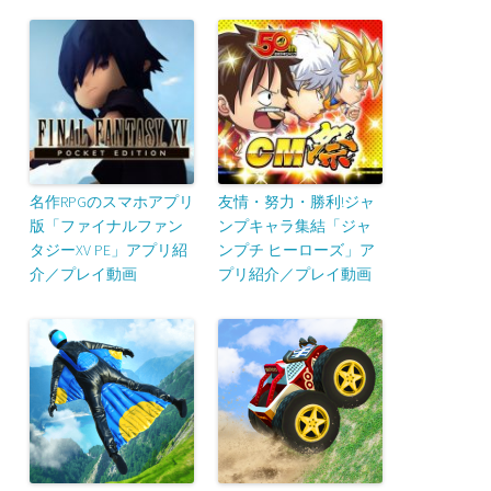
名作RPGのスマホアプリ
友情・努力・勝利!ジャ
版「ファイナルファン
ンプキャラ集結「ジャ
タジーXV PE」アプリ紹
ンプチ ヒーローズ」ア
介／プレイ動画
プリ紹介／プレイ動画