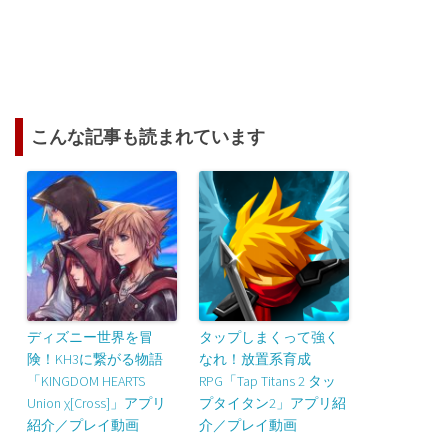
こんな記事も読まれています
ディズニー世界を冒
タップしまくって強く
険！KH3に繋がる物語
なれ！放置系育成
「KINGDOM HEARTS
RPG「Tap Titans 2 タッ
Union χ[Cross]」アプリ
プタイタン2」アプリ紹
紹介／プレイ動画
介／プレイ動画