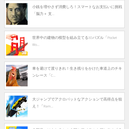
小銭を増やさず消費しろ！スマートなお支払いに挑戦
「脳力＋ 支...
世界中の建物の模型を組み立てる3Dパズル「Pocket
Wo...
車を避けて渡りきれ！生き残りをかけた車道上のチキ
ンレース「C...
大ジャンプでアクロバットなアクションで高得点を狙
え！「Ram...