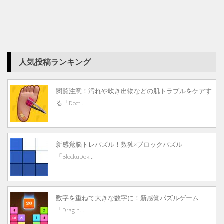
人気投稿ランキング
閲覧注意！汚れや吹き出物などの肌トラブルをケアす
る「Doct...
新感覚脳トレパズル！数独×ブロックパズル
「BlockuDok...
数字を重ねて大きな数字に！新感覚パズルゲーム
「Drag n...