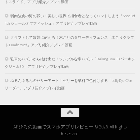
トスライド」アプリ紹介／プレイ動画
弱肉強食の海の戦い！美しい世界で捕食者となってハントしよう「Shoal of
fish ショールオブフィッシュ」アプリ紹介／プレイ動画
クラフトして敵襲に耐えろ！木こりのタワーディフェンス「木こりクラフ
ト Lumbercraft」アプリ紹介／プレイ動画
駐車のパズルから抜け出せ！シンプルな車パズル「Parking Jam 3D パーキン
グジャム3D」アプリ紹介／プレイ動画
ぷるんぷるんのゼリーアート！ゼリーを染料で色付けする「Jelly Dye ジェ
リーダイ」アプリ紹介／プレイ動画
APひろの動画でスマホアプリレビュー © 2026. All Rights
Reserved.