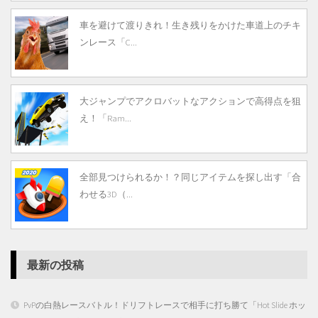
車を避けて渡りきれ！生き残りをかけた車道上のチキ
ンレース「C...
大ジャンプでアクロバットなアクションで高得点を狙
え！「Ram...
全部見つけられるか！？同じアイテムを探し出す「合
わせる3D（...
最新の投稿
PvPの白熱レースバトル！ドリフトレースで相手に打ち勝て「Hot Slide ホッ