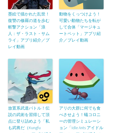
墨絵で描かれた乱世！
動物をくっつけよう！
復讐の修羅の道を歩む
可愛い動物たちを転が
斬撃アクション「浪
して合体「マージキュ
人：ザ・ラスト・サム
ートペット」アプリ紹
ライ」アプリ紹介／プ
介／プレイ動画
レイ動画
放置系武道バトル！伝
アリの大群に何でも食
説の武術を習得して頂
べさせよう！蟻コロニ
点に登り詰めよう「私
ーの管理シミュレーシ
も武将だ（Kungfu
ョン「Idle Ants アイドル