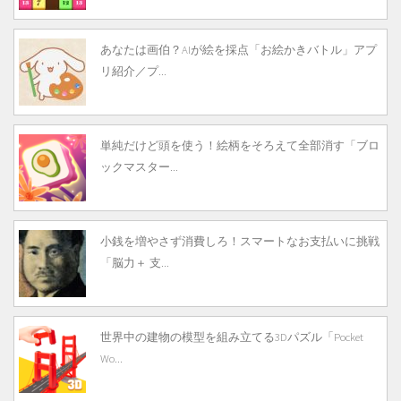
あなたは画伯？AIが絵を採点「お絵かきバトル」アプ
リ紹介／プ...
単純だけど頭を使う！絵柄をそろえて全部消す「ブロ
ックマスター...
小銭を増やさず消費しろ！スマートなお支払いに挑戦
「脳力＋ 支...
世界中の建物の模型を組み立てる3Dパズル「Pocket
Wo...