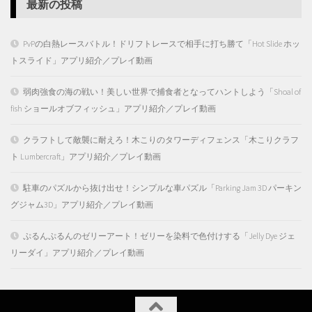
最新の投稿
PvPの白熱レースバトル！ドリフトレースで相手に打ち勝て「Hot Slide ホッ
トスライド」アプリ紹介／プレイ動画
弱肉強食の海の戦い！美しい世界で捕食者となってハントしよう「Shoal of
fish ショールオブフィッシュ」アプリ紹介／プレイ動画
クラフトして敵襲に耐えろ！木こりのタワーディフェンス「木こりクラフ
ト Lumbercraft」アプリ紹介／プレイ動画
駐車のパズルから抜け出せ！シンプルな車パズル「Parking Jam 3D パーキン
グジャム3D」アプリ紹介／プレイ動画
ぷるんぷるんのゼリーアート！ゼリーを染料で色付けする「Jelly Dye ジェ
リーダイ」アプリ紹介／プレイ動画