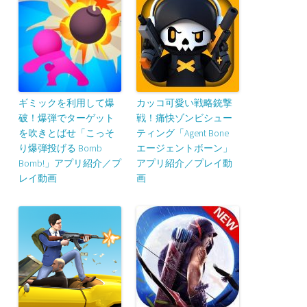
ギミックを利用して爆
カッコ可愛い戦略銃撃
破！爆弾でターゲット
戦！痛快ゾンビシュー
を吹きとばせ「こっそ
ティング「Agent Bone
り爆弾投げる Bomb
エージェントボーン」
Bomb!」アプリ紹介／プ
アプリ紹介／プレイ動
レイ動画
画