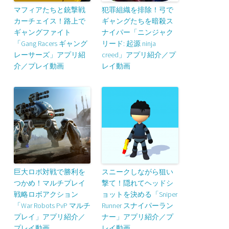
マフィアたちと銃撃戦
犯罪組織を排除！弓で
カーチェイス！路上で
ギャングたちを暗殺ス
ギャングファイト
ナイパー「ニンジャク
「Gang Racers ギャング
リード: 起源 ninja
レーサーズ」アプリ紹
creed」アプリ紹介／プ
介／プレイ動画
レイ動画
巨大ロボ対戦で勝利を
スニークしながら狙い
つかめ！マルチプレイ
撃て！隠れてヘッドシ
戦略ロボアクション
ョットを決める「Sniper
「War Robots PvP マルチ
Runner スナイパーラン
プレイ」アプリ紹介／
ナー」アプリ紹介／プ
プレイ動画
レイ動画