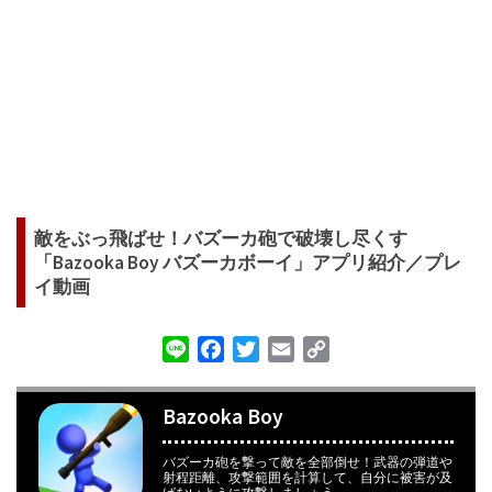
敵をぶっ飛ばせ！バズーカ砲で破壊し尽くす
「Bazooka Boy バズーカボーイ」アプリ紹介／プレ
イ動画
Line
Facebook
Twitter
Email
Copy
Link
Bazooka Boy
バズーカ砲を撃って敵を全部倒せ！武器の弾道や
射程距離、攻撃範囲を計算して、自分に被害が及