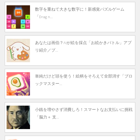
数字を重ねて大きな数字に！新感覚パズルゲーム
「Drag n...
あなたは画伯？AIが絵を採点「お絵かきバトル」アプ
リ紹介／プ...
単純だけど頭を使う！絵柄をそろえて全部消す「ブロ
ックマスター...
小銭を増やさず消費しろ！スマートなお支払いに挑戦
「脳力＋ 支...