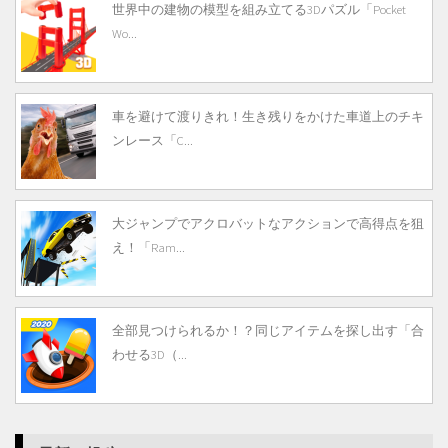
世界中の建物の模型を組み立てる3Dパズル「Pocket
Wo...
車を避けて渡りきれ！生き残りをかけた車道上のチキ
ンレース「C...
大ジャンプでアクロバットなアクションで高得点を狙
え！「Ram...
全部見つけられるか！？同じアイテムを探し出す「合
わせる3D（...