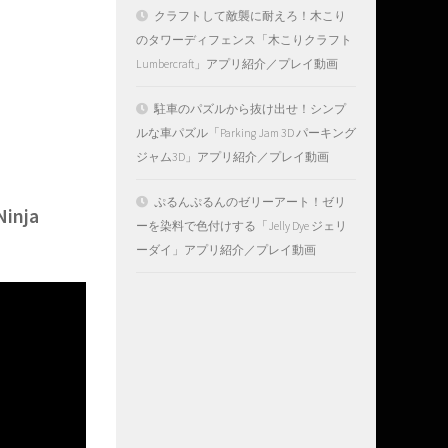
クラフトして敵襲に耐えろ！木こり
のタワーディフェンス「木こりクラフト
Lumbercraft」アプリ紹介／プレイ動画
駐車のパズルから抜け出せ！シンプ
ルな車パズル「Parking Jam 3D パーキング
ジャム3D」アプリ紹介／プレイ動画
ぷるんぷるんのゼリーアート！ゼリ
nja
ーを染料で色付けする「Jelly Dye ジェリ
ーダイ」アプリ紹介／プレイ動画