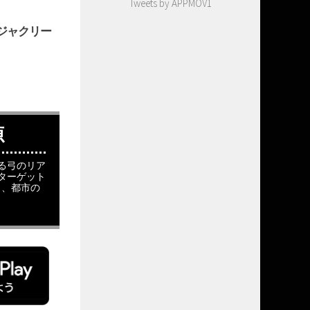
Tweets by APPMOV1
ジャクリー
源
る弓のリア
ターゲット
し、都市の