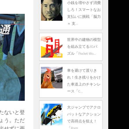
小銭を増やさず消費
しろ！スマートなお
支払いに挑戦「脳力
＋ 支...
世界中の建物の模型
を組み立てる3Dパ
ズル「Pocket Wo...
車を避けて渡りき
れ！生き残りをかけ
た車道上のチキンレ
ース「C...
大ジャンプでアクロ
たないと登
バットなアクション
ょう。ただ
で高得点を狙え！
出せずに画
「Ram...