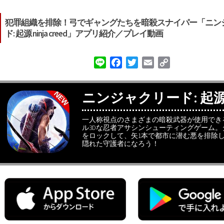
犯罪組織を排除！弓でギャングたちを暗殺スナイパー「ニン
ド: 起源 ninja creed」アプリ紹介／プレイ動画
Line
Facebook
Twitter
Email
Copy
Link
ニンジャクリード: 起
一人称視点のさまざまの暗殺武器が使用でき
ル3Dな忍者アサシンシューティングゲーム。
をロックして、矢1本で都市に潜む悪を排除
隠れた守護者になろう！