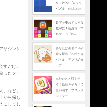
ル！数独×ブロック
パズル「BlockuDok...
数字を重ねて大きな
数字に！新感覚パズ
ルゲーム「Drag n...
アサシンシ
あなたは画伯？AIが
絵を採点「お絵かき
バトル」アプリ紹介
／プ...
倒すだけ。
合ったター
単純だけど頭を使
う！絵柄をそろえて
人」など、
全部消す「ブロック
マスター...
上から探し
うにしまし