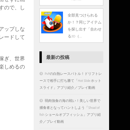
すので、し
全部見つけられる
か！？同じアイテム
アップしな
を探し出す「合わせ
る3D（...
レードして
最新の投稿
稼ぎ、世界
楽しめるの
PvPの白熱レースバトル！ドリフトレ
ースで相手に打ち勝て「Hot Slide ホット
スライド」アプリ紹介／プレイ動画
弱肉強食の海の戦い！美しい世界で
捕食者となってハントしよう「Shoal of
fish ショールオブフィッシュ」アプリ紹
介／プレイ動画