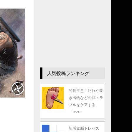
人気投稿ランキング
閲覧注意！汚れや吹
き出物などの肌トラ
ブルをケアする
「Doct...
新感覚脳トレパズ