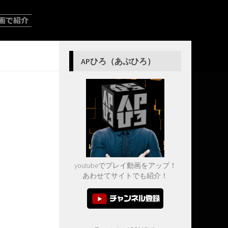
APひろ（あぷひろ）
youtubeでプレイ動画をアップ！
あわせてサイトでも紹介！