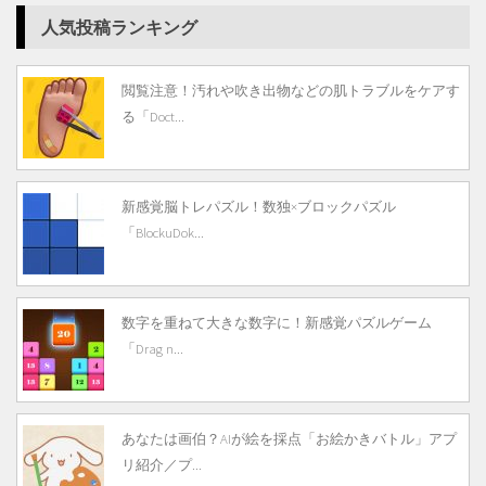
人気投稿ランキング
閲覧注意！汚れや吹き出物などの肌トラブルをケアす
る「Doct...
新感覚脳トレパズル！数独×ブロックパズル
「BlockuDok...
数字を重ねて大きな数字に！新感覚パズルゲーム
「Drag n...
あなたは画伯？AIが絵を採点「お絵かきバトル」アプ
リ紹介／プ...