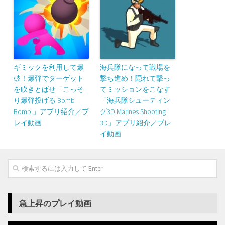
ギミックを利用して爆
海兵隊になって戦場を
破！爆弾でターゲット
撃ち進め！隠れて撃っ
を吹きとばせ「こっそ
てミッションをこなす
り爆弾投げる Bomb
「海兵隊シューティン
Bomb!」アプリ紹介／プ
グ3D Marines Shooting
レイ動画
3D」アプリ紹介／プレ
イ動画
急上昇のプレイ動画