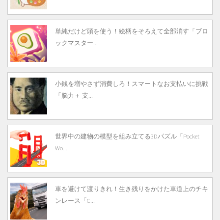
単純だけど頭を使う！絵柄をそろえて全部消す「ブロ
ックマスター...
小銭を増やさず消費しろ！スマートなお支払いに挑戦
「脳力＋ 支...
世界中の建物の模型を組み立てる3Dパズル「Pocket
Wo...
車を避けて渡りきれ！生き残りをかけた車道上のチキ
ンレース「C...