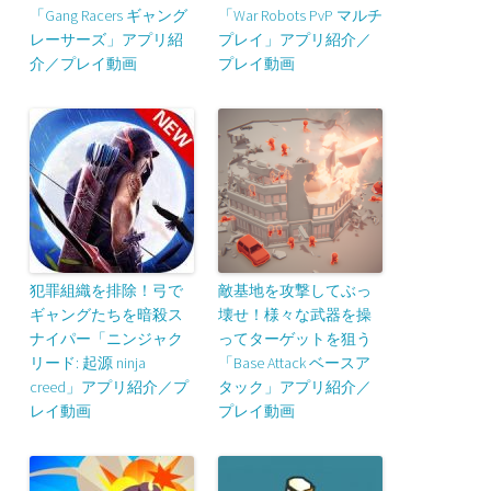
「Gang Racers ギャング
「War Robots PvP マルチ
レーサーズ」アプリ紹
プレイ」アプリ紹介／
介／プレイ動画
プレイ動画
犯罪組織を排除！弓で
敵基地を攻撃してぶっ
ギャングたちを暗殺ス
壊せ！様々な武器を操
ナイパー「ニンジャク
ってターゲットを狙う
リード: 起源 ninja
「Base Attack ベースア
creed」アプリ紹介／プ
タック」アプリ紹介／
レイ動画
プレイ動画