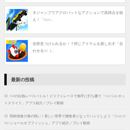
大ジャンプでアクロバットなアクションで高得点を狙
え！「Ram...
全部見つけられるか！？同じアイテムを探し出す「合
わせる3D（...
最新の投稿
PvPの白熱レースバトル！ドリフトレースで相手に打ち勝て「Hot Slide ホッ
トスライド」アプリ紹介／プレイ動画
弱肉強食の海の戦い！美しい世界で捕食者となってハントしよう「Shoal of
fish ショールオブフィッシュ」アプリ紹介／プレイ動画