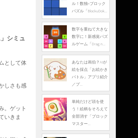
ル！数独×ブロック
パズル「BlockuDok...
数字を重ねて大きな
数字に！新感覚パズ
ーム」シミュ
ルゲーム「Drag n...
ムとして体
あなたは画伯？AIが
絵を採点「お絵かき
バトル」アプリ紹介
／プ...
かしさも感
単純だけど頭を使
み。ゲット
う！絵柄をそろえて
ていきま
全部消す「ブロック
マスター...