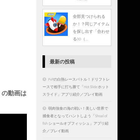
全部見つけられる
か！？同じアイテム
を探し出す「合わせ
る3D（...
最新の投稿
PvPの白熱レースバトル！ドリフトレ
ースで相手に打ち勝て「Hot Slide ホット
ム」の動画は
スライド」アプリ紹介／プレイ動画
弱肉強食の海の戦い！美しい世界で
捕食者となってハントしよう「Shoal of
fish ショールオブフィッシュ」アプリ紹
介／プレイ動画