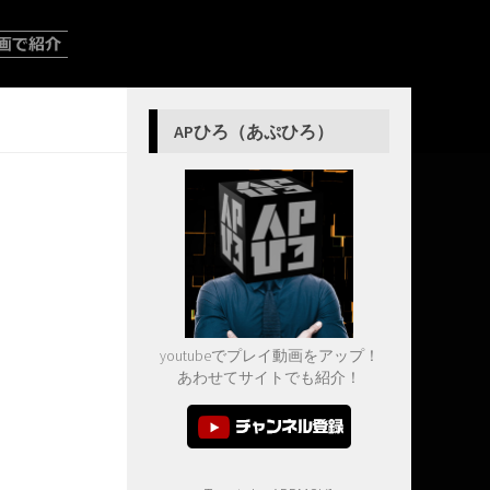
APひろ（あぷひろ）
youtubeでプレイ動画をアップ！
あわせてサイトでも紹介！