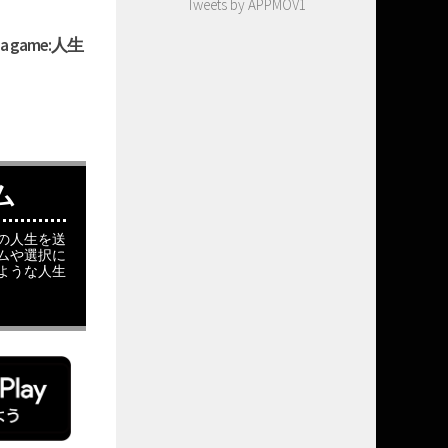
Tweets by APPMOV1
game:人生
ーム
の人生を送
ムや選択に
ような人生