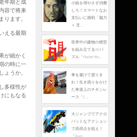
老年期と成
小銭を増やさず消費
内容で将来
しろ！スマートなお
支払いに挑戦「脳力
まります。
＋ 支...
いえる最期
世界中の建物の模型
を組み立てる3Dパ
果が細かく
ズル「Pocket Wo...
期の時に一
しょうか。
車を避けて渡りき
れ！生き残りをかけ
し多様性が
た車道上のチキンレ
けにもなる
ース「C...
大ジャンプでアクロ
バットなアクション
で高得点を狙え！
「Ram...