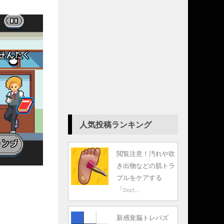
人気投稿ランキング
閲覧注意！汚れや吹
き出物などの肌トラ
ブルをケアする
「Doct...
新感覚脳トレパズ