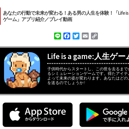
あなたの行動で未来が変わる！ある男の人生を体験！「Life is a 
ゲーム」アプリ紹介／プレイ動画
Line
Facebook
Twitter
Email
Copy
Link
Life is a game:人生ゲ
子供時代からスタートし、この世を去るまで
るシミュレーションゲームです。得たアイテ
よって未来の姿が変わります。あなたはどの
を送るのでしょうか?