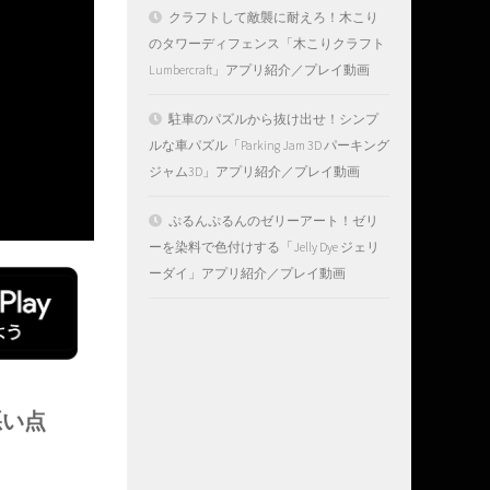
クラフトして敵襲に耐えろ！木こり
のタワーディフェンス「木こりクラフト
Lumbercraft」アプリ紹介／プレイ動画
駐車のパズルから抜け出せ！シンプ
ルな車パズル「Parking Jam 3D パーキング
ジャム3D」アプリ紹介／プレイ動画
ぷるんぷるんのゼリーアート！ゼリ
ーを染料で色付けする「Jelly Dye ジェリ
ーダイ」アプリ紹介／プレイ動画
悪い点