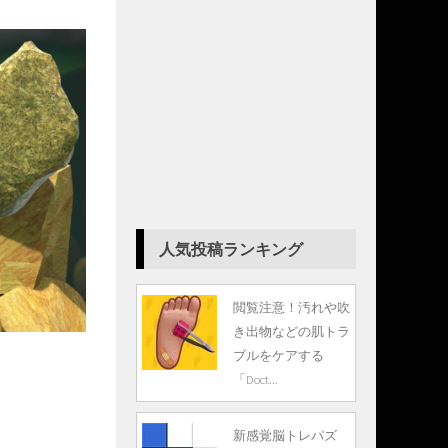
人気投稿ランキング
閲覧注意！汚れや吹
き出物などの肌トラ
ブルをケアする
「Doct...
新感覚脳トレパズ