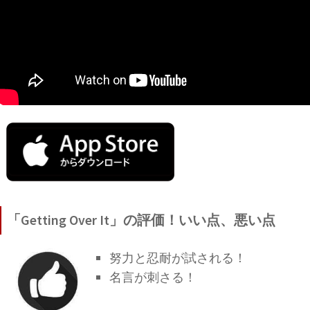
「Getting Over It」の評価！いい点、悪い点
努力と忍耐が試される！
名言が刺さる！