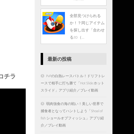
全部見つけられる
か！？同じアイテム
を探し出す「合わせ
る3D（...
最新の投稿
はコチラ
PvPの白熱レースバトル！ドリフトレ
ースで相手に打ち勝て「Hot Slide ホット
スライド」アプリ紹介／プレイ動画
弱肉強食の海の戦い！美しい世界で
捕食者となってハントしよう「Shoal of
fish ショールオブフィッシュ」アプリ紹
介／プレイ動画