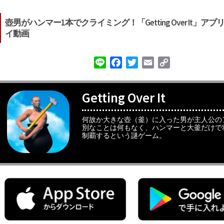
壺男がハンマー1本でクライミング！「Getting Over It」ア
イ動画
Line
Facebook
Twitter
Email
Copy
Link
Getting Over It
何故か大きな壺（釜）に入った男が主人公の
別なことは何もなく、ハンマーと大釜だけで
制覇するという謎ゲーム。