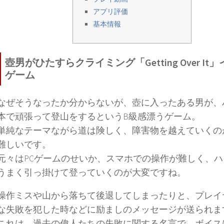
アプリ評価
基本情報
壺男がひたすらクライミング「Getting Over It
ゲーム
なぜそうなったか分からないが、壺に入ったある男が、
本で頑張って登山をするというB級感漂うゲーム。
単純なテーマながら道は険しく、障害物を越えていくの
難しいです。
元々はPCゲームのせいか、スマホでの操作が難しく、
うまく引っ掛けて登っていくのが大変ですね。
操作ミスや山から落ちて後退してしまったりと、プレイ
な失敗を犯した時などに励ましのメッセージが送られま
これは、過去の偉人たちの失敗に関する名言で、ボイス