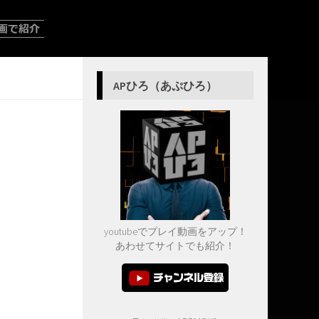
APひろ（あぷひろ）
youtubeでプレイ動画をアップ！
あわせてサイトでも紹介！