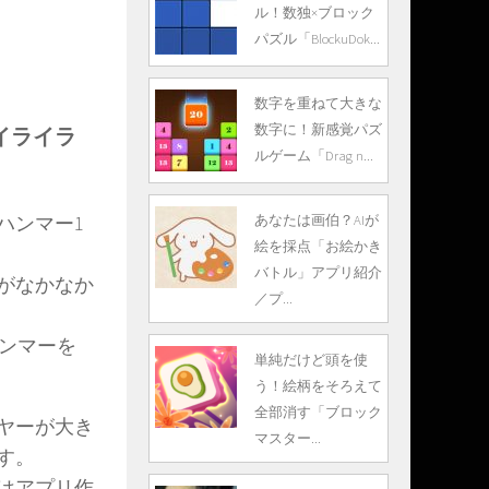
ル！数独×ブロック
パズル「BlockuDok...
数字を重ねて大きな
数字に！新感覚パズ
」イライラ
ルゲーム「Drag n...
あなたは画伯？AIが
ハンマー1
絵を採点「お絵かき
バトル」アプリ紹介
がなかなか
／プ...
ハンマーを
単純だけど頭を使
う！絵柄をそろえて
全部消す「ブロック
ヤーが大き
マスター...
す。
はアプリ作