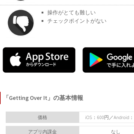
操作がとても難しい
チェックポイントがない
「Getting Over It」の基本情報
価格
iOS：600円／Android
アプリ内課金
なし