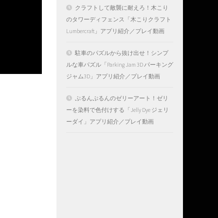
クラフトして敵襲に耐えろ！木こり
のタワーディフェンス「木こりクラフト
Lumbercraft」アプリ紹介／プレイ動画
駐車のパズルから抜け出せ！シンプ
ルな車パズル「Parking Jam 3D パーキング
ジャム3D」アプリ紹介／プレイ動画
ぷるんぷるんのゼリーアート！ゼリ
ーを染料で色付けする「Jelly Dye ジェリ
ーダイ」アプリ紹介／プレイ動画