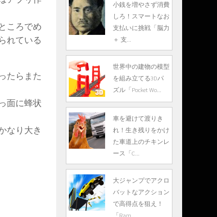
小銭を増やさず消費
しろ！スマートなお
ところでめ
支払いに挑戦「脳力
られている
＋ 支...
世界中の建物の模型
ったらまた
を組み立てる3Dパ
ズル「Pocket Wo...
っ面に蜂状
車を避けて渡りき
かなり大き
れ！生き残りをかけ
た車道上のチキンレ
ース「C...
大ジャンプでアクロ
バットなアクション
で高得点を狙え！
「Ram...