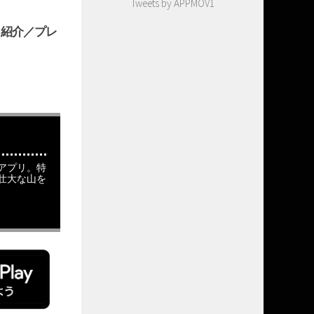
Tweets by APPMOV1
プリ紹介／プレ
アプリ。特
壮大な山を