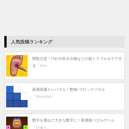
人気投稿ランキング
閲覧注意！汚れや吹き出物などの肌トラブルをケアす
る「Doct...
新感覚脳トレパズル！数独×ブロックパズル
「BlockuDok...
数字を重ねて大きな数字に！新感覚パズルゲーム
「Drag n...