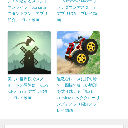
ン！刺激あるスタント
「Touchdown Master タ
マンライフ「Stuntman
ッチダウンマスター」
スタントマン」アプリ
アプリ紹介／プレイ動
紹介／プレイ動画
画
美しい世界観でスノー
過激なレースに打ち勝
ボードの冒険に「Alto’s
て！四輪で厳しい地形
Adventure」アプリ紹介
を乗り越える「Rock
／プレイ動画
Crawling ロッククローリ
ング」アプリ紹介／プ
レイ動画