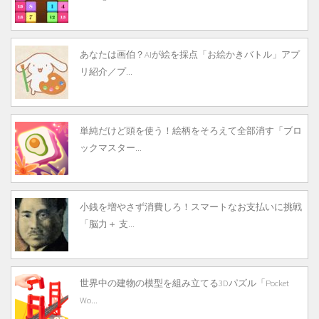
あなたは画伯？AIが絵を採点「お絵かきバトル」アプ
リ紹介／プ...
単純だけど頭を使う！絵柄をそろえて全部消す「ブロ
ックマスター...
小銭を増やさず消費しろ！スマートなお支払いに挑戦
「脳力＋ 支...
世界中の建物の模型を組み立てる3Dパズル「Pocket
Wo...