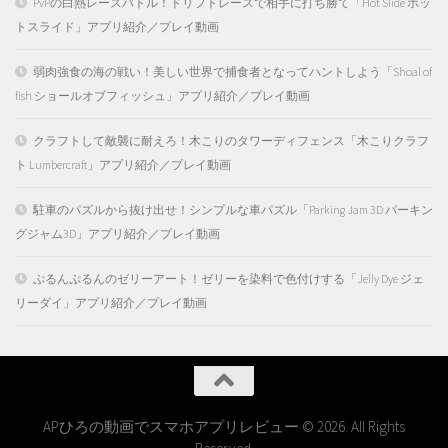
PvPの白熱レースバトル！ドリフトレースで相手に打ち勝て「Hot Slide ホッ
トスライド」アプリ紹介／プレイ動画
弱肉強食の海の戦い！美しい世界で捕食者となってハントしよう「Shoal of
fish ショールオブフィッシュ」アプリ紹介／プレイ動画
クラフトして敵襲に耐えろ！木こりのタワーディフェンス「木こりクラフ
ト Lumbercraft」アプリ紹介／プレイ動画
駐車のパズルから抜け出せ！シンプルな車パズル「Parking Jam 3D パーキン
グジャム3D」アプリ紹介／プレイ動画
ぷるんぷるんのゼリーアート！ゼリーを染料で色付けする「Jelly Dye ジェ
リーダイ」アプリ紹介／プレイ動画
APひろの動画でスマホアプリレビュー © 2026. All Rights