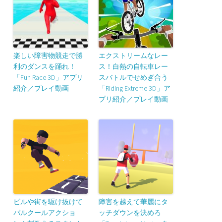
楽しい障害物競走で勝
エクストリームなレー
利のダンスを踊れ！
ス！白熱の自転車レー
「Fun Race 3D」アプリ
スバトルでせめぎ合う
紹介／プレイ動画
「Riding Extreme 3D」ア
プリ紹介／プレイ動画
ビルや街を駆け抜けて
障害を越えて華麗にタ
パルクールアクショ
ッチダウンを決めろ